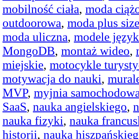
mobilność ciała
,
moda ciąż
outdoorowa
,
moda plus siz
moda uliczna
,
modele języ
MongoDB
,
montaż wideo
,
miejskie
,
motocykle turyst
motywacja do nauki
,
murale
MVP
,
myjnia samochodow
SaaS
,
nauka angielskiego
,
n
nauka fizyki
,
nauka francus
historii
,
nauka hiszpańskie