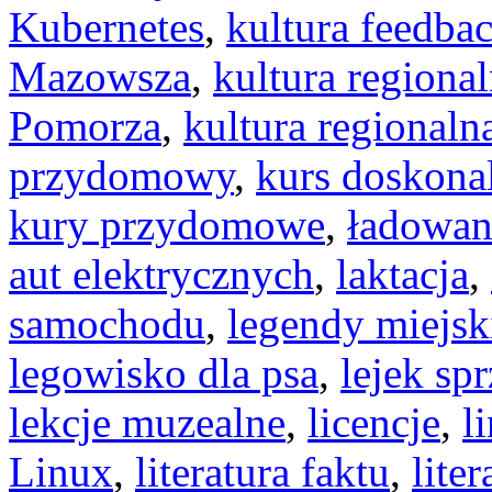
Kubernetes
,
kultura feedba
Mazowsza
,
kultura regiona
Pomorza
,
kultura regionaln
przydomowy
,
kurs doskonal
kury przydomowe
,
ładowan
aut elektrycznych
,
laktacja
,
samochodu
,
legendy miejsk
legowisko dla psa
,
lejek sp
lekcje muzealne
,
licencje
,
l
Linux
,
literatura faktu
,
liter