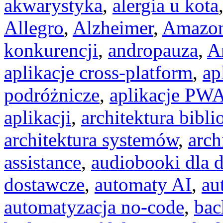
akwarystyka
,
alergia u kota
Allegro
,
Alzheimer
,
Amazo
konkurencji
,
andropauza
,
A
aplikacje cross-platform
,
ap
podróżnicze
,
aplikacje PW
aplikacji
,
architektura bibli
architektura systemów
,
arch
assistance
,
audiobooki dla d
dostawcze
,
automaty AI
,
au
automatyzacja no-code
,
bac