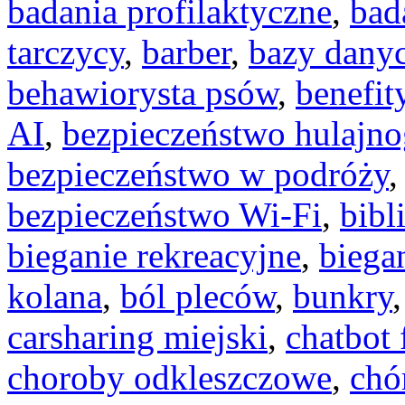
badania profilaktyczne
,
bad
tarczycy
,
barber
,
bazy dany
behawiorysta psów
,
benefit
AI
,
bezpieczeństwo hulajno
bezpieczeństwo w podróży
bezpieczeństwo Wi-Fi
,
bibl
bieganie rekreacyjne
,
biega
kolana
,
ból pleców
,
bunkry
carsharing miejski
,
chatbot
choroby odkleszczowe
,
chó