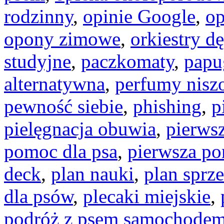
rodzinny
,
opinie Google
,
op
opony zimowe
,
orkiestry dę
studyjne
,
paczkomaty
,
papug
alternatywna
,
perfumy nisz
pewność siebie
,
phishing
,
p
pielęgnacja obuwia
,
pierws
pomoc dla psa
,
pierwsza p
deck
,
plan nauki
,
plan sprz
dla psów
,
plecaki miejskie
,
podróż z psem samochode