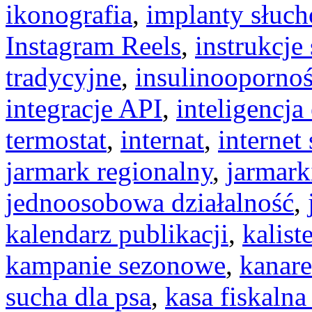
ikonografia
,
implanty słuc
Instagram Reels
,
instrukcj
tradycyjne
,
insulinooporno
integracje API
,
inteligencj
termostat
,
internat
,
internet 
jarmark regionalny
,
jarmark
jednoosobowa działalność
,
kalendarz publikacji
,
kalist
kampanie sezonowe
,
kanar
sucha dla psa
,
kasa fiskalna