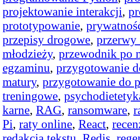
projektowanie interakcji
,
pr
prototypowanie
,
prywatność
przepisy drogowe
,
przerwy
młodzieży
,
przewodnik po m
egzaminu
,
przygotowanie d
matury
,
przygotowanie do 
treningowe
,
psychodietetyk
karne
,
RAG
,
ransomware
,
r
Pi
,
raty online
,
React
,
recen
redakcja tekstu
,
Redis
,
rege