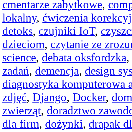
cmentarze zabytkowe
,
comp
lokalny
,
ćwiczenia korekcy
detoks
,
czujniki IoT
,
czyszc
dzieciom
,
czytanie ze zroz
science
,
debata oksfordzka
zadań
,
demencja
,
design sy
diagnostyka komputerowa a
zdjęć
,
Django
,
Docker
,
dom
zwierząt
,
doradztwo zawod
dla firm
,
dożynki
,
drapak dl