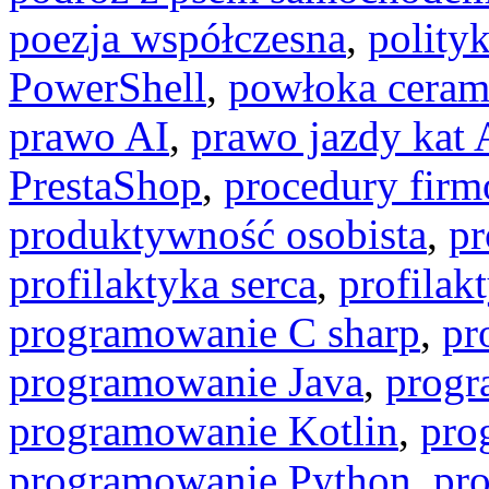
poezja współczesna
,
polity
PowerShell
,
powłoka ceram
prawo AI
,
prawo jazdy kat 
PrestaShop
,
procedury fir
produktywność osobista
,
pr
profilaktyka serca
,
profilak
programowanie C sharp
,
pr
programowanie Java
,
progr
programowanie Kotlin
,
pro
programowanie Python
,
pr