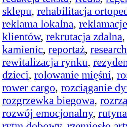
sklepu
,
rehabilitacja ortop
reklama lokalna
,
reklamacj
klientów
,
rekrutacja zdalna
kamienic
,
reportaż
,
researc
rewitalizacja rynku
,
rezyden
dzieci
,
rolowanie mięśni
,
ro
rower cargo
,
rozciąganie d
rozgrzewka biegowa
,
rozrz
rozwój emocjonalny
,
rutyn
rytm dobowy
,
rzemiosło ar