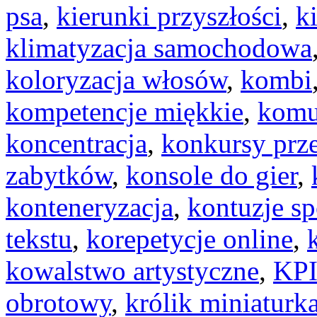
psa
,
kierunki przyszłości
,
k
klimatyzacja samochodowa
koloryzacja włosów
,
kombi
kompetencje miękkie
,
komu
koncentracja
,
konkursy prz
zabytków
,
konsole do gier
,
konteneryzacja
,
kontuzje s
tekstu
,
korepetycje online
,
kowalstwo artystyczne
,
KP
obrotowy
,
królik miniaturk