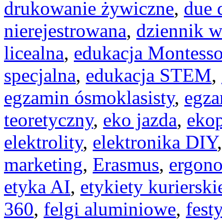
drukowanie żywiczne
,
due 
nierejestrowana
,
dziennik w
licealna
,
edukacja Montesso
specjalna
,
edukacja STEM
,
egzamin ósmoklasisty
,
egza
teoretyczny
,
eko jazda
,
eko
elektrolity
,
elektronika DIY
marketing
,
Erasmus
,
ergono
etyka AI
,
etykiety kurierski
360
,
felgi aluminiowe
,
fest