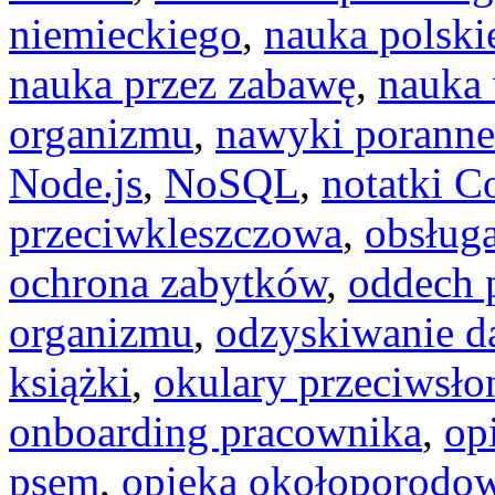
niemieckiego
,
nauka polski
nauka przez zabawę
,
nauka
organizmu
,
nawyki poranne
Node.js
,
NoSQL
,
notatki C
przeciwkleszczowa
,
obsług
ochrona zabytków
,
oddech 
organizmu
,
odzyskiwanie d
książki
,
okulary przeciwsło
onboarding pracownika
,
op
psem
,
opieka okołoporodo