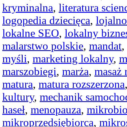
kryminalna
,
literatura scien
logopedia dziecięca
,
lojaln
lokalne SEO
,
lokalny bizne
malarstwo polskie
,
mandat
myśli
,
marketing lokalny
,
m
marszobiegi
,
marża
,
masaż 
matura
,
matura rozszerzona
kultury
,
mechanik samoch
haseł
,
menopauza
,
mikrobio
mikroprzedsiębiorca
,
mikro