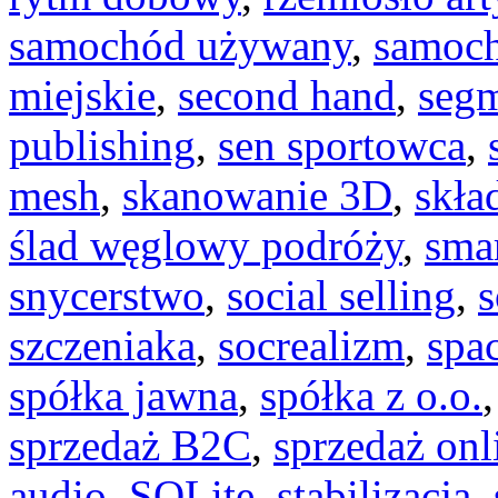
samochód używany
,
samoch
miejskie
,
second hand
,
segm
publishing
,
sen sportowca
,
mesh
,
skanowanie 3D
,
skła
ślad węglowy podróży
,
sma
snycerstwo
,
social selling
,
s
szczeniaka
,
socrealizm
,
spa
spółka jawna
,
spółka z o.o.
sprzedaż B2C
,
sprzedaż onl
audio
,
SQLite
,
stabilizacja
,