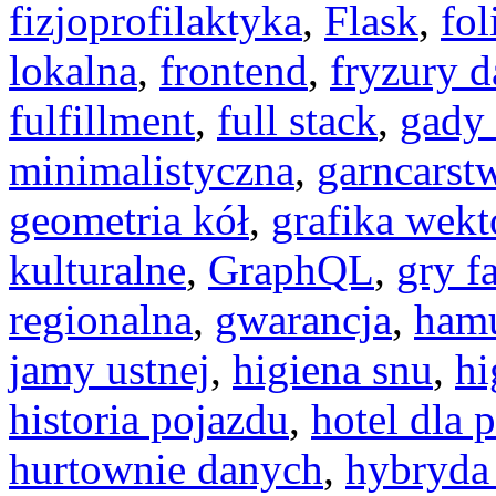
fizjoprofilaktyka
,
Flask
,
fol
lokalna
,
frontend
,
fryzury 
fulfillment
,
full stack
,
gady
minimalistyczna
,
garncarst
geometria kół
,
grafika wek
kulturalne
,
GraphQL
,
gry f
regionalna
,
gwarancja
,
ham
jamy ustnej
,
higiena snu
,
hi
historia pojazdu
,
hotel dla 
hurtownie danych
,
hybryda 